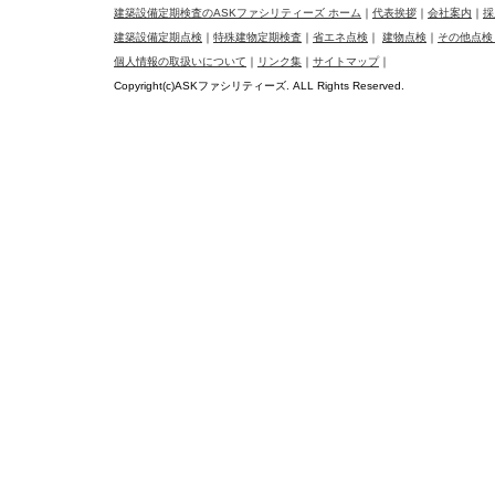
建築設備定期検査のASKファシリティーズ ホーム
｜
代表挨拶
｜
会社案内
｜
採
建築設備定期点検
｜
特殊建物定期検査
｜
省エネ点検
｜
建物点検
｜
その他点検
個人情報の取扱いについて
｜
リンク集
｜
サイトマップ
｜
Copyright(c)ASKファシリティーズ. ALL Rights Reserved.